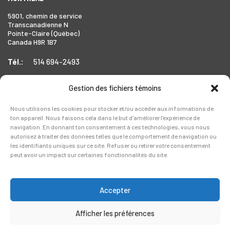
5901, chemin de service
Transcanadienne N
Pointe-Claire (Québec)
Canada H9R 1B7
Tél.:
514 694-2493
Gestion des fichiers témoins
TORONTO
Nous utilisons les cookies pour stocker et/ou accéder aux informations de
ton appareil. Nous faisons cela dans le but d'améliorer l'expérience de
1999 Forbes Street,
navigation. En donnant ton consentement à ces technologies, vous nous
Whitby (Ontario),
autorisez à traiter des données telles que le comportement de navigation ou
Canada L1N 7V4
les identifiants uniques sur ce site. Refuser ou retirer votre consentement
peut avoir un impact sur certaines fonctionnalités du site.
Tél.:
905-728-0072
Accepter
Afficher les préférences
Copyright © 2026 Legerlite. Tous droits réservés.
Politique de confidentialité