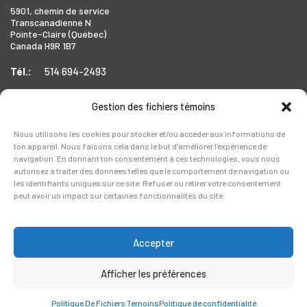
5901, chemin de service
Transcanadienne N
Pointe-Claire (Québec)
Canada H9R 1B7
Tél.:
514 694-2493
Gestion des fichiers témoins
TORONTO
Nous utilisons les cookies pour stocker et/ou accéder aux informations de
ton appareil. Nous faisons cela dans le but d'améliorer l'expérience de
1999 Forbes Street,
navigation. En donnant ton consentement à ces technologies, vous nous
Whitby (Ontario),
autorisez à traiter des données telles que le comportement de navigation ou
Canada L1N 7V4
les identifiants uniques sur ce site. Refuser ou retirer votre consentement
peut avoir un impact sur certaines fonctionnalités du site.
Tél.:
905-728-0072
Accepter
Afficher les préférences
Copyright © 2026 Legerlite. Tous droits réservés.
Politique de confidentialité
Politique De Fichiers Témoins
Politique de confidentialité