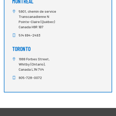
MONTRÉAL
5901, chemin de service
Transcanadienne N
Pointe-Claire (Québec)
Canada H9R 1B7
514 694-2493
TORONTO
1999 Forbes Street,
Whitby (Ontario),
Canada L1N 7V4
905-728-0072